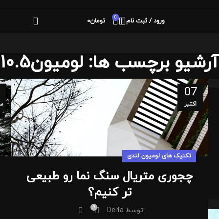
0
ورود / ثبت نام
تومان
0
آرشیو برچسب ها: لومیون10.5
07
اکتبر
سپ
تکنیک های لومیون لندی
چجوری متریال سنگ نما رو طبیعی
تر کنیم؟
9
توسط
Delta