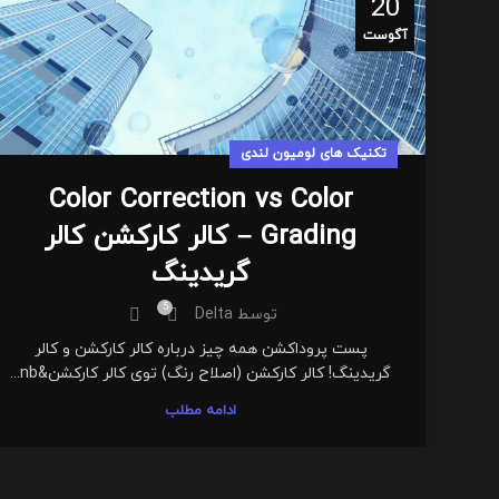
20
آگوست
تکنیک های لومیون لندی
Color Correction vs Color
Grading – کالر کارکشن کالر
گریدینگ
5
توسط
Delta
پست پروداکشن همه چیز درباره کالر کارکشن و کالر
گریدینگ! کالر کارکشن (اصلاح رنگ) توی کالر کارکشن&nb...
ادامه مطلب