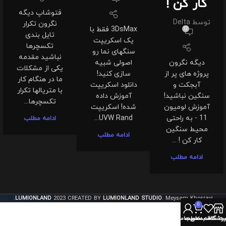
کار کن !
فتوشاپ دیگه
توسط
Delta
نگرون تکرار
3DsMax فقط با
12
تایل بندی
یک اسکریپت
تکسچرها
سنگهای نما رو
نباشید مقدمه
دیگه نگرون
اصولی شبیه
یکی از مشکلات
پروژه های پر از
سازی کنید!
ما در هنگام کار
آبجکت و
دانلود اسکریپت
با متریالها تکرار
سنگین نباشید!
آموزش داده
تکسچرها...
آموزش لومیون
شده! اسکریپت
11 - به راحتی
UVW Rand...
ادامه مطلب
محیط سنگین
ادامه مطلب
کار کن ! ...
ادامه مطلب
LUMIONLAND
2023 CREATED BY
LUMIONLAND STUDIO
. Meysam Khosravi.
0
روشگاه
سبد خرید
ت علاقه مندی ها
حساب من