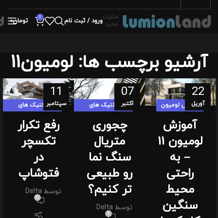
سایت
0
ورود / ثبت نام
تومان
0
جدید
آرشیو برچسب ها: لومیون11
11
07
22
آوریل
اکتبر
سپتامبر
آموزش لومیون
تکنیک های
تکنیک های
لومیون لندی
لومیون لندی
آموزش
چجوری
رفع تکرار
لومیون 11
متریال
تکسچر
– به
سنگ نما
در
راحتی
رو طبیعی
فتوشاپ
محیط
تر کنیم؟
توسط
Delta
12
سنگین
توسط
Delta
9