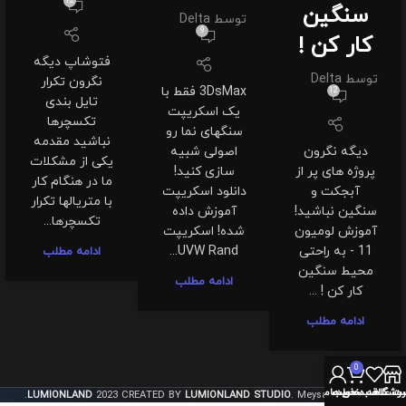
12
سنگین
توسط
Delta
9
کار کن !
فتوشاپ دیگه
توسط
Delta
نگرون تکرار
3DsMax فقط با
12
تایل بندی
یک اسکریپت
تکسچرها
سنگهای نما رو
نباشید مقدمه
دیگه نگرون
اصولی شبیه
یکی از مشکلات
پروژه های پر از
سازی کنید!
ما در هنگام کار
آبجکت و
دانلود اسکریپت
با متریالها تکرار
سنگین نباشید!
آموزش داده
تکسچرها...
آموزش لومیون
شده! اسکریپت
11 - به راحتی
UVW Rand...
ادامه مطلب
محیط سنگین
ادامه مطلب
کار کن ! ...
ادامه مطلب
0
روشگاه
سبد خرید
ت علاقه مندی ها
حساب من
LUMIONLAND
2023 CREATED BY
LUMIONLAND STUDIO
. Meysam Khosravi.