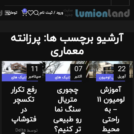
سایت
0
ورود / ثبت نام
تومان
0
جدید
آرشیو برچسب ها: پرزانته
معماری
11
07
22
آوریل
اکتبر
سپتامبر
آموزش لومیون
تکنیک های
تکنیک های
لومیون لندی
لومیون لندی
آموزش
چجوری
رفع تکرار
لومیون 11
متریال
تکسچر
– به
سنگ نما
در
راحتی
رو طبیعی
فتوشاپ
محیط
تر کنیم؟
توسط
Delta