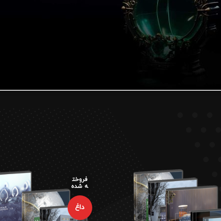
فروخت
ه شده
داغ