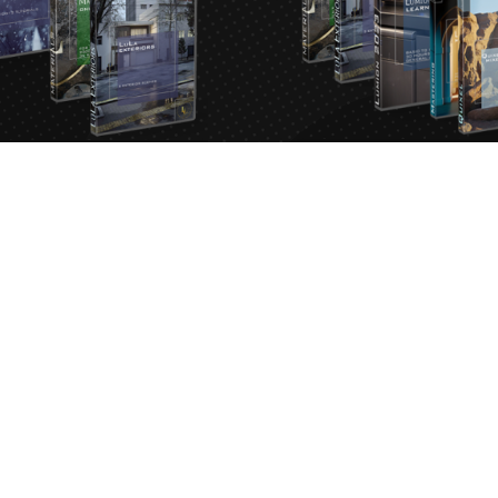
پیشنهاد یاقوت
پیشنهاد عقیق
لومیونی
رندرینگ
,
لومیونی
تومان
7,991,000
تومان
6,731,000