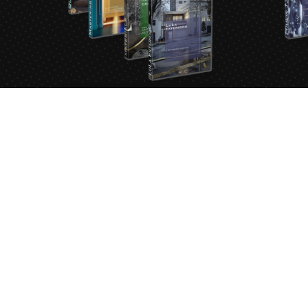
پیشنهاد زمرد
لومیونی
تومان
69,580,000