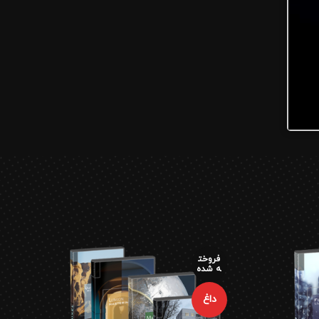
فروخت
ه شده
داغ