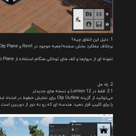
1. دلیل این اتفاق چیه؟
برخلاف عملکرد بخش صفحه/جعبه موجود در Revit و ArchiCAD، Clip Plane در Lumion نمی‌داند که آیا یک جسم جامد است یا نه، بنابراین دیوارها و سایر اجسام جامد توخالی به نظر می‌رسند.
نمونه ای از دیوارها و کف های توخالی هنگام استفاده از Clip Plane در Lumion:
2. راه حل
2.1: فقط در Lumion 12 و نسخه های جدیدتر:
می‌توانید از گزینه Clip Outline برا
را برای کلیپ قرار دهید. هندسه ای که رو به دور از دوربین است