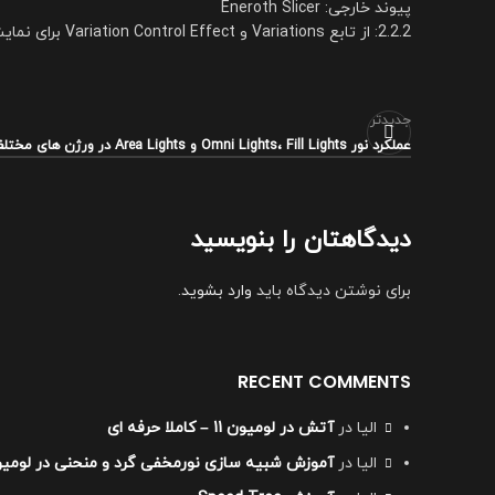
پیوند خارجی: Eneroth Slicer
2.2.2: از تابع Variations و Variation Control Effect برای نمایش نسخه بریده شده مدل به همراه نسخه اصلی استفاده کنید
جدیدتر
عملکرد نور Omni Lights، Fill Lights و Area Lights در ورژن های مختلف لومیون؟
دیدگاهتان را بنویسید
برای نوشتن دیدگاه باید
وارد بشوید
.
RECENT COMMENTS
الیا
در
آتش در لومیون 11 – کاملا حرفه ای
الیا
در
آموزش شبیه سازی نورمخفی گرد و منحنی در لومی