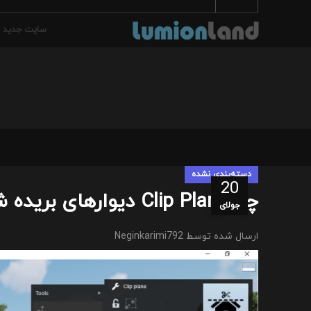
سایت جدید
دسته‌بندی نشده
20
چرا Clip Plane دیوارهای بریده شده و سایر اجسام جامد را نمی پوشاند؟
جولای
ارسال شده توسط
Neginkarimi792