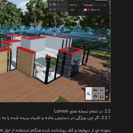
2.2: در تمام نسخه های Lumion:
2.2.1: اگر این ویژگی در دسترس باشه و اشیاء بریده شده را به عنوان سطوح جامد درپوش می‌گیرد، توصیه می‌کنیم از عملکرد صفحه/جعبه بخش در نرم‌افزار مدل‌سازی سه بعدی خود استفاده کنید.
نمونه ای از دیوارها و کف پوشانده شده هنگام استفاده از ابزار Section Box در Revit: