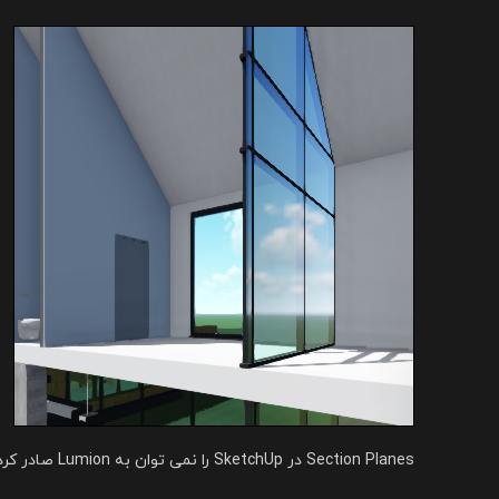
Section Planes در SketchUp را نمی توان به Lumion صادر کرد، بنابراین باید از یک افزونه استفاده کنید: