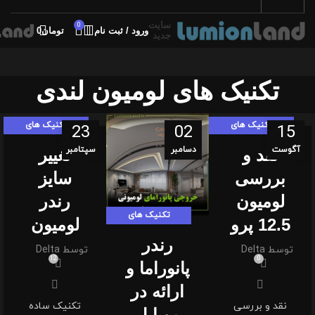
سایت
0
ورود / ثبت نام
تومان
0
جدید
تکنیک های لومیون لندی
تکنیک های
تکنیک های
23
02
15
لومیون لندی
لومیون لندی
آگوست
دسامبر
سپتامبر
نقد و
تغییر
,
,
مقالات
شاخص
بررسی
سایز
لومیون
رندر
تکنیک های
12.5 پرو
لومیون
لومیون لندی
رندر
توسط
Delta
توسط
Delta
,
شاخص
12
0
پانوراما و
ارائه در
نقد و بررسی
تکنیک ساده
موبایل