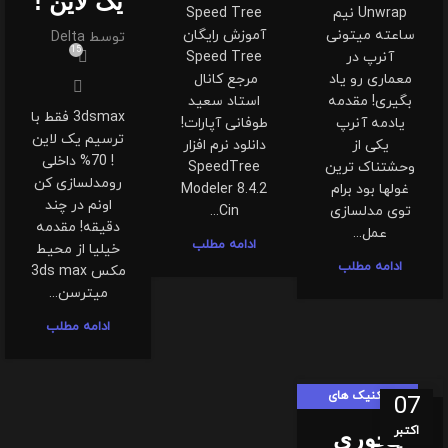
یک لاین !
Unwrap نیم
Speed Tree
ساعته میتونی
آموزش رایگان
توسط
Delta
15
آنرپ در
Speed Tree
معماری رو یاد
مرجع کانال
بگیری! مقدمه
استاد سعید
3dsmax فقط با
یادمه آنرپ
طوفانی آپارات!
ترسیم یک لاین
یکی از
دانلود نرم افزار
! 70% داخلی
وحشتناک ترین
SpeedTree
رومدلسازی کن
غولها بود برام
Modeler 8.4.2
اونم در چند
توی مدلسازی
Cin...
دقیقه! مقدمه
عمل...
ادامه مطلب
خیلیا از محیط
ادامه مطلب
مکس 3ds max
میترسن...
ادامه مطلب
تکنیک های
07
لومیون لندی
اکتبر
چجوری