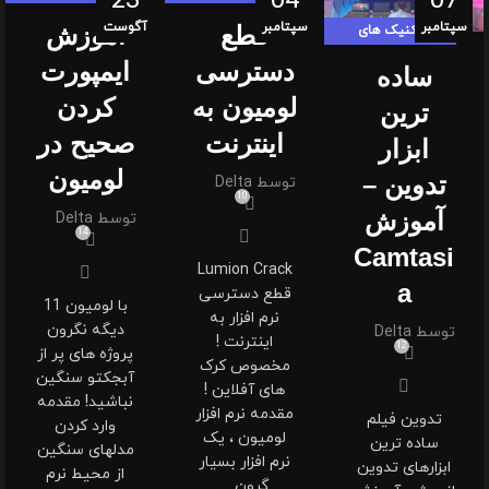
23
04
07
لومیون لندی
لومیون لندی
سپتامبر
سپتامبر
آگوست
قطع
آموزش
تکنیک های
,
شاخص
لومیون لندی
دسترسی
ایمپورت
ساده
,
شاخص
لومیون به
کردن
ترین
اینترنت
صحیح در
ابزار
لومیون
تدوین –
توسط
Delta
10
آموزش
توسط
Delta
14
Camtasi
Lumion Crack
a
قطع دسترسی
با لومیون 11
نرم افزار به
دیگه نگرون
توسط
Delta
اینترنت !
12
پروژه های پر از
مخصوص کرک
آبجکتو سنگین
های آفلاین !
نباشید! مقدمه
مقدمه نرم افزار
تدوین فیلم
وارد کردن
لومیون ، یک
ساده ترین
مدلهای سنگین
نرم افزار بسیار
ابزارهای تدوین
از محیط نرم
گرون ...