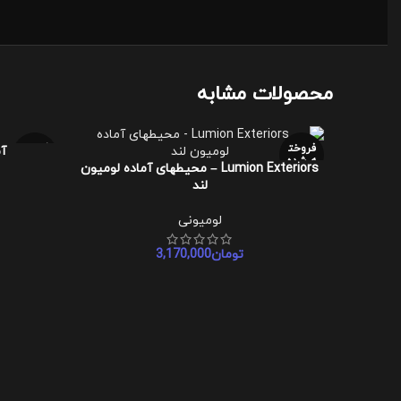
محصولات مشابه
فروخت
فروخت
آم
اطلاعات بیش
ه شده
ه شده
Lumion Exteriors – محیطهای آماده لومیون
اطلاعات بیشتر
لند
داغ
لومیونی
تومان
3,170,000