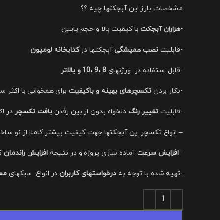
مشخصات بارز این آبجکتها چیه ؟؟
-هزاران آبجکت
با کیفیت بالا و حجم پایین
-قابلیت
نصب همیشگی
آبجکتها در
کتابخانه لومیون
-قابل استفاده در ورژنهای
8 ،9 ،10 و بالاتر
-بکار بردن
تکسچرهای بهینه و باکیفیت
برای همخوانی با اکثر سخ
-قابلیت
تغییر رنگ
دلخواه بدون از بین رفتن
بافت تکسچر
در اک
– انواع تکسچر این آبجکتها جهت کیفیت بیشتر کاملا از نو ساخ
–
افزایش سرعت
آماده سازی پروژه و در نتیجه
افزایش راندمان
کا
-تهیه شده با توجه به
درخواستهای کاربران
در انواع سبکهای
معم