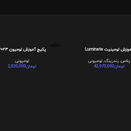
فروخت
وزش لومینیت Luminate
پکیج آموزش لومیون 2023
تر
اطلاعات بیشتر
ه شده
پلاس
,
رندرینگ
,
لومیونی
لومیونی
تومان
42,970,000
تومان
2,820,000