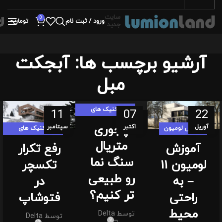
سایت
0
ورود / ثبت نام
تومان
0
جدید
آرشیو برچسب ها: آبجکت
مبل
تکنیک های
11
07
22
لومیون لندی
چجوری
آوریل
اکتبر
سپتامبر
آموزش لومیون
تکنیک های
لومیون لندی
متریال
آموزش
رفع تکرار
سنگ نما
لومیون 11
تکسچر
رو طبیعی
– به
در
تر کنیم؟
راحتی
فتوشاپ
محیط
توسط
Delta
توسط
Delta
9