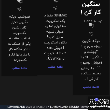
12
سنگین
کار کن !
3DsMax فقط با
فتوشاپ دیگه
یک اسکریپت
توسط
Delta
نگرون تکرار
12
سنگهای نما رو
تایل بندی
اصولی شبیه
تکسچرها
سازی کنید!
نباشید مقدمه
دیگه نگرون
دانلود اسکریپت
یکی از مشکلات
پروژه های پر از
آموزش داده
ما در هنگام کار
آبجکت و
شده! اسکریپت
با متریالها تکرار
سنگین نباشید!
UVW Rand...
تکسچرها...
آموزش لومیون
ادامه مطلب
11 - به راحتی
ادامه مطلب
محیط سنگین
کار کن ! ...
ادامه مطلب
0
روشگاه
سبد خرید
ت علاقه مندی ها
حساب من
LUMIONLAND
2023 CREATED BY
LUMIONLAND STUDIO
. Meysam Khosravi.