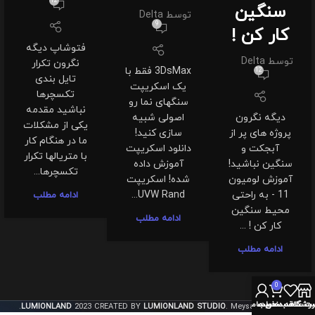
12
سنگین
توسط
Delta
9
کار کن !
فتوشاپ دیگه
توسط
Delta
نگرون تکرار
3DsMax فقط با
12
تایل بندی
یک اسکریپت
تکسچرها
سنگهای نما رو
نباشید مقدمه
دیگه نگرون
اصولی شبیه
یکی از مشکلات
پروژه های پر از
سازی کنید!
ما در هنگام کار
آبجکت و
دانلود اسکریپت
با متریالها تکرار
سنگین نباشید!
آموزش داده
تکسچرها...
آموزش لومیون
شده! اسکریپت
11 - به راحتی
UVW Rand...
ادامه مطلب
محیط سنگین
ادامه مطلب
کار کن ! ...
ادامه مطلب
0
روشگاه
سبد خرید
ت علاقه مندی ها
حساب من
LUMIONLAND
2023 CREATED BY
LUMIONLAND STUDIO
. Meysam Khosravi.