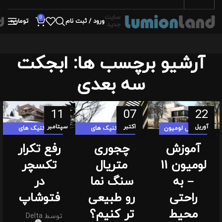
سایت
0
ورود / ثبت نام
تومان
0
جدید
آرشیو برچسب ها: ابجکت
سه بعدی
11
07
22
آوریل
اکتبر
سپتامبر
آموزش لومیون
تکنیک های
تکنیک های
لومیون لندی
لومیون لندی
آموزش
چجوری
رفع تکرار
لومیون 11
متریال
تکسچر
– به
سنگ نما
در
راحتی
رو طبیعی
فتوشاپ
محیط
تر کنیم؟
توسط
Delta