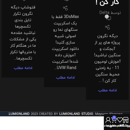
کار کن !
فتوشاپ دیگه
توسط
Delta
نگرون تکرار
3DsMax فقط با
12
تایل بندی
یک اسکریپت
تکسچرها
سنگهای نما رو
نباشید مقدمه
دیگه نگرون
اصولی شبیه
یکی از مشکلات
پروژه های پر از
سازی کنید!
ما در هنگام کار
آبجکت و
دانلود اسکریپت
با متریالها تکرار
سنگین نباشید!
آموزش داده
تکسچرها...
آموزش لومیون
شده! اسکریپت
11 - به راحتی
UVW Rand...
ادامه مطلب
محیط سنگین
ادامه مطلب
کار کن ! ...
ادامه مطلب
LUMIONLAND
2023 CREATED BY
LUMIONLAND STUDIO
. Meysam Khosravi.
0
روشگاه
سبد خرید
ت علاقه مندی ها
حساب من