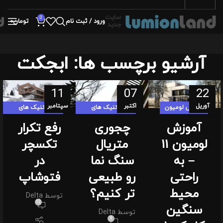
سایت
0
ورود / ثبت نام
تومان
0
جدید
آرشیو برچسب ها: ابجکت
11
07
22
آوریل
اکتبر
سپتامبر
آموزش لومیون
تکنیک های
تکنیک های
لومیون لندی
لومیون لندی
آموزش
چجوری
رفع تکرار
لومیون 11
متریال
تکسچر
– به
سنگ نما
در
راحتی
رو طبیعی
فتوشاپ
محیط
تر کنیم؟
توسط
Delta
12
سنگین
توسط
Delta
9