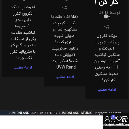
کار کن !
فتوشاپ دیگه
توسط
Delta
نگرون تکرار
3DsMax فقط با
12
تایل بندی
یک اسکریپت
تکسچرها
سنگهای نما رو
نباشید مقدمه
دیگه نگرون
اصولی شبیه
یکی از مشکلات
پروژه های پر از
سازی کنید!
ما در هنگام کار
آبجکت و
دانلود اسکریپت
با متریالها تکرار
سنگین نباشید!
آموزش داده
تکسچرها...
آموزش لومیون
شده! اسکریپت
11 - به راحتی
UVW Rand...
ادامه مطلب
محیط سنگین
ادامه مطلب
کار کن ! ...
ادامه مطلب
LUMIONLAND
2023 CREATED BY
LUMIONLAND STUDIO
. Meysam Khosravi.
0
روشگاه
سبد خرید
ت علاقه مندی ها
حساب من