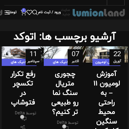
سایت
0
ورود / ثبت نام
تومان
0
جدید
آرشیو برچسب ها: اتوکد
11
07
22
آوریل
اکتبر
سپتامبر
آموزش لومیون
تکنیک های
تکنیک های
لومیون لندی
لومیون لندی
آموزش
چجوری
رفع تکرار
لومیون 11
متریال
تکسچر
– به
سنگ نما
در
راحتی
رو طبیعی
فتوشاپ
محیط
تر کنیم؟
توسط
Delta
12
سنگین
توسط
Delta
9