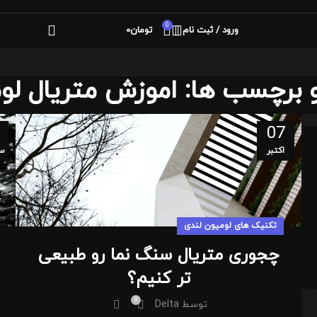
0
ورود / ثبت نام
تومان
0
 برچسب ها: اموزش متریال لو
07
اکتبر
سپ
تکنیک های لومیون لندی
چجوری متریال سنگ نما رو طبیعی
تر کنیم؟
9
توسط
Delta