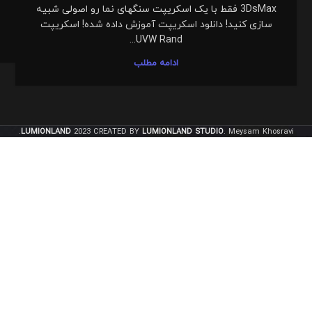
3DsMax فقط با یک اسکریپت سنگهای نما رو اصولی شبیه
سازی کنید! دانلود اسکریپت آموزش داده شده! اسکریپت
UVW Rand...
ادامه مطلب
LUMIONLAND
2023 CREATED BY
LUMIONLAND STUDIO
. Meysam Khosravi.