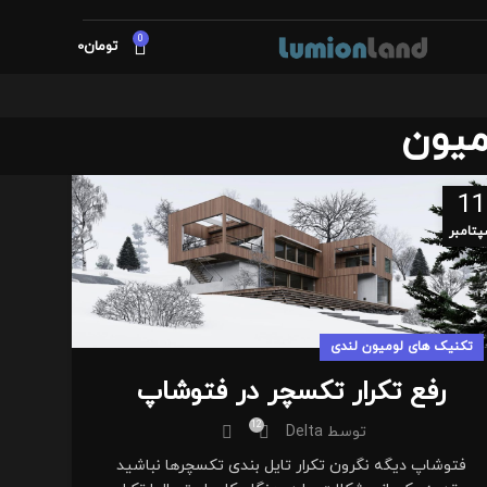
0
تومان
0
میون
11
تامبر
تکنیک های لومیون لندی
رفع تکرار تکسچر در فتوشاپ
12
توسط
Delta
فتوشاپ دیگه نگرون تکرار تایل بندی تکسچرها نباشید