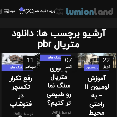
سایت
0
ورود / ثبت نام
تومان
0
جدید
آرشیو برچسب ها: دانلود
متریال pbr
تکنیک های
11
07
22
لومیون لندی
چجوری
آوریل
اکتبر
سپتامبر
آموزش لومیون
تکنیک های
لومیون لندی
متریال
آموزش
رفع تکرار
سنگ نما
لومیون 11
تکسچر
رو طبیعی
– به
در
تر کنیم؟
راحتی
فتوشاپ
محیط
توسط
Delta
توسط
Delta
9