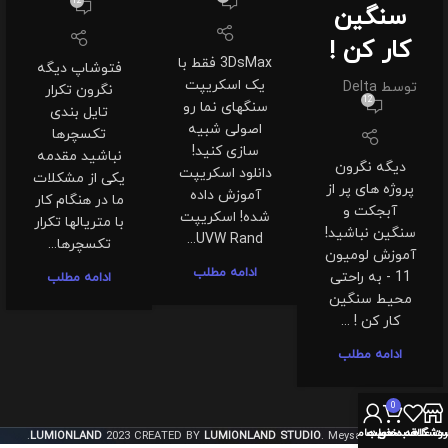
12
سنگین
کار کن !
3DsMax فقط با
فتوشاپ دیگه
یک اسکریپت
توسط
Delta
نگرون تکرار
12
سنگهای نما رو
تایل بندی
اصولی شبیه
تکسچرها
سازی کنید!
نباشید مقدمه
دیگه نگرون
دانلود اسکریپت
یکی از مشکلات
پروژه های پر از
آموزش داده
ما در هنگام کار
آبجکت و
شده! اسکریپت
با متریالها تکرار
سنگین نباشید!
UVW Rand...
تکسچرها...
آموزش لومیون
ادامه مطلب
11 - به راحتی
ادامه مطلب
محیط سنگین
کار کن ! ...
ادامه مطلب
0
روشگاه
سبد خرید
ت علاقه مندی ها
حساب من
LUMIONLAND
2023 CREATED BY
LUMIONLAND STUDIO
. Meysam Khosravi.