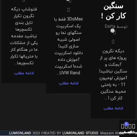
سنگین
فتوشاپ دیگه
کار کن !
نگرون تکرار
3DsMax فقط با
تایل بندی
یک اسکریپت
توسط
Delta
تکسچرها
12
سنگهای نما رو
نباشید مقدمه
اصولی شبیه
یکی از مشکلات
سازی کنید!
ما در هنگام کار
دیگه نگرون
دانلود اسکریپت
با متریالها تکرار
پروژه های پر از
آموزش داده
تکسچرها...
آبجکت و
شده! اسکریپت
سنگین نباشید!
UVW Rand...
ادامه مطلب
آموزش لومیون
ادامه مطلب
11 - به راحتی
محیط سنگین
کار کن ! ...
ادامه مطلب
0
وشگاه
سبد خرید
حساب من
علاقه مندی ها
LUMIONLAND
2023 CREATED BY
LUMIONLAND STUDIO
. Meysam Khosravi.