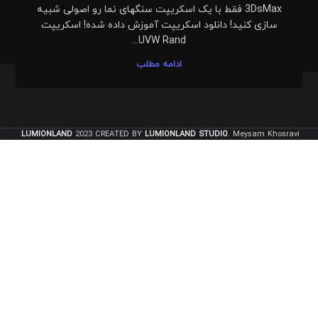
3DsMax فقط با یک اسکریپت سنگهای نما رو اصولی شبیه
سازی کنید! دانلود اسکریپت آموزش داده شده! اسکریپت
UVW Rand...
ادامه مطلب
LUMIONLAND
2023 CREATED BY
LUMIONLAND STUDIO
. Meysam Khosravi.