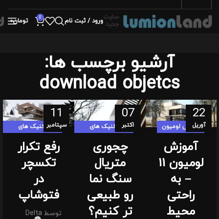
سایت
0
ورود / ثبت نام
تومان
0
جدید
آرشیو برچسب ها:
download objetcs
11
07
22
آوریل
اکتبر
سپتامبر
آموزش لومیون
تکنیک های
تکنیک های
لومیون لندی
لومیون لندی
آموزش
چجوری
رفع تکرار
لومیون 11
متریال
تکسچر
– به
سنگ نما
در
راحتی
رو طبیعی
فتوشاپ
محیط
تر کنیم؟
توسط
Delta