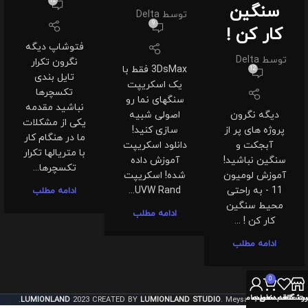
12
سنگین
توسط
Delta
9
کار کن !
فتوشاپ دیگه
توسط
Delta
نگرون تکرار
3DsMax فقط با
12
تایل بندی
یک اسکریپت
تکسچرها
سنگهای نما رو
نباشید مقدمه
دیگه نگرون
اصولی شبیه
یکی از مشکلات
پروژه های پر از
سازی کنید!
ما در هنگام کار
آبجکت و
دانلود اسکریپت
با متریالها تکرار
سنگین نباشید!
آموزش داده
تکسچرها...
آموزش لومیون
شده! اسکریپت
11 - به راحتی
UVW Rand...
ادامه مطلب
محیط سنگین
ادامه مطلب
کار کن ! ...
ادامه مطلب
0
روشگاه
سبد خرید
ت علاقه مندی ها
حساب من
LUMIONLAND
2023 CREATED BY
LUMIONLAND STUDIO
. Meysam Khosravi.